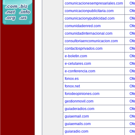
comunicacionesempresariales.com
Ofe
comunicacionpublicitaria.com
Ofe
comunicacionypublicidad.com
Ofe
comunidadenred.com
Ofe
comunidadinternacional.com
Ofe
consultoriaencomunicacion.com
Ofe
contactosprivados.com
Ofe
e-boletin.com
Ofe
e-celulares.com
Ofe
e-conferencia.com
Ofe
fonox.es
Ofe
fonox.net
Ofe
forodeopiniones.com
Ofe
gestionmovil.com
Ofe
guiaderadios.com
Ofe
guiaemail.com
Ofe
guiaemails.com
Ofe
guiaradio.com
Ofe