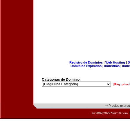
Registro de Dominios
|
Web Hosting
|
D
Dominios Expirados
|
Industrias
|
Indu
Categorías de Dominio:
[Pág. princi
** Precios expre
© 2002/2022 Solo10.com