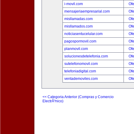
i-movil.com
Ofe
mensajeriaempresarial.com
Ofe
misllamadas.com
Ofe
misllamados.com
Ofe
noticiasentucelular.com
Ofe
pagospormovil.com
Ofe
planmovil.com
Ofe
solucionesdetelefonia.com
Ofe
sutelefonomovil.com
Ofe
telefoniadigital.com
Ofe
ventademoviles.com
Ofe
<< Categoria Anterior (Compras y Comercio
ElectrÃ³nico)