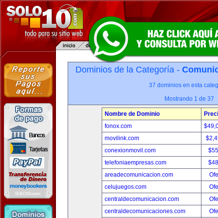
Dominios de la Categoría -
Comunica
37 dominios en esta categ
Mostrando 1 de 37
Nombre de Dominio
Prec
fonox.com
$49,
movilink.com
$2,
conexionmovil.com
$5
telefoniaempresas.com
$4
areadecomunicacion.com
Ofe
celujuegos.com
Ofe
centraldecomunicacion.com
Ofe
centraldecomunicaciones.com
Ofe