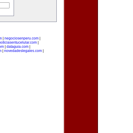
m
|
negociosenperu.com
|
noticiasentucelular.com
|
com
|
dataguia.com
|
m
|
novedadeslegales.com
|