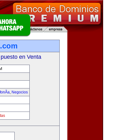
l.com
 puesto en Venta
M
fonÃ­a
,
Negocios
tas