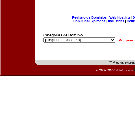
Registro de Dominios
|
Web Hosting
|
D
Dominios Expirados
|
Industrias
|
Indu
Categorías de Dominio:
[Pág. princi
** Precios expre
© 2002/2022 Solo10.com