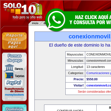
conexionmovi
El dueño de este dominio lo ha
Mayusculas:
CONEXIONMOVI
Minusculas:
conexionmovil.co
Longitud:
13 caracteres
Categorias:
Comunicaciones y
Precio:
$550.00
Visitar!
conexionmovil.c
Serán consideradas ofer
R