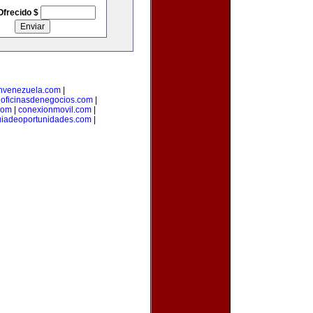
Ofrecido $
nvenezuela.com
|
|
oficinasdenegocios.com
|
com
|
conexionmovil.com
|
uiadeoportunidades.com
|