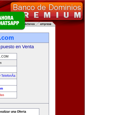
l.com
 puesto en Venta
L.COM
m
 TelefonÃ­a
om
tas
ealizar una Oferta