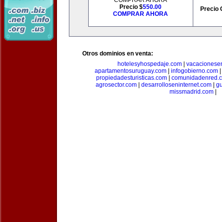
COMPRAR AHORA
Precio $
550.00
Precio 
COMPRAR AHORA
Otros dominios en venta:
hotelesyhospedaje.com
|
vacacionese
apartamentosuruguay.com
|
infogobierno.com
propiedadesturisticas.com
|
comunidadenred.
agrosector.com
|
desarrolloseninternet.com
|
g
missmadrid.com
|