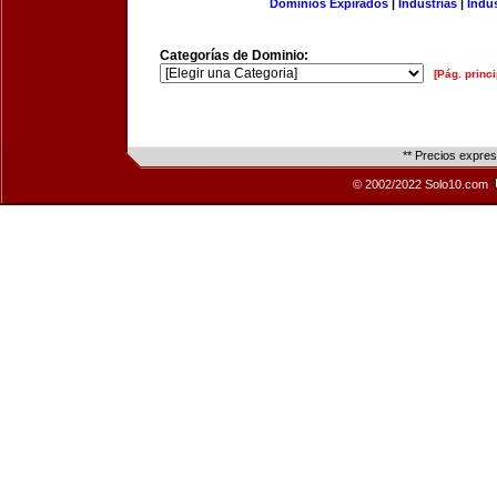
Dominios Expirados
|
Industrias
|
Indu
Categorías de Dominio:
[Pág. princi
** Precios expre
© 2002/2022 Solo10.com