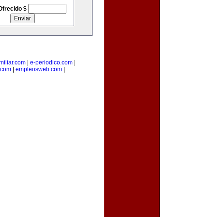
Ofrecido $
iliar.com
|
e-periodico.com
|
.com
|
empleosweb.com
|