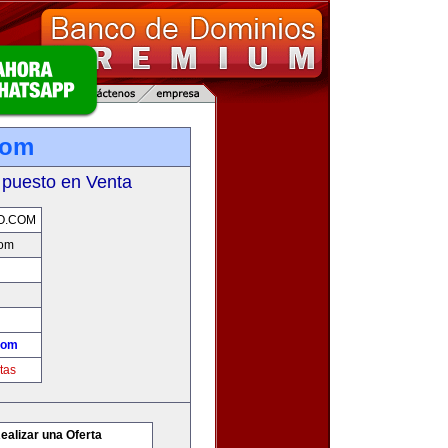
com
 puesto en Venta
O.COM
com
com
tas
ealizar una Oferta