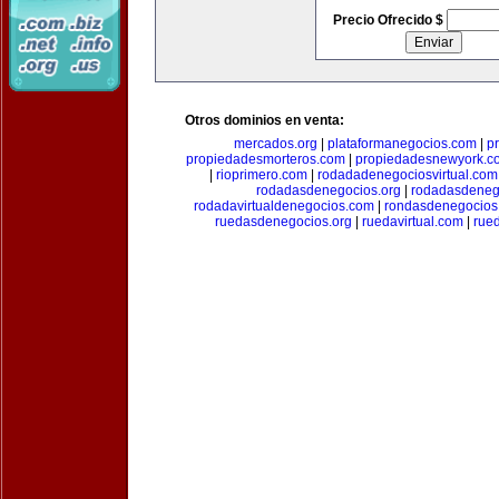
Precio Ofrecido $
Otros dominios en venta:
mercados.org
|
plataformanegocios.com
|
p
propiedadesmorteros.com
|
propiedadesnewyork.c
|
rioprimero.com
|
rodadadenegociosvirtual.com
rodadasdenegocios.org
|
rodadasdenego
rodadavirtualdenegocios.com
|
rondasdenegocios
ruedasdenegocios.org
|
ruedavirtual.com
|
rue