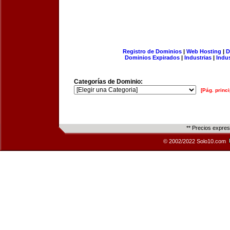
Registro de Dominios
|
Web Hosting
|
D
Dominios Expirados
|
Industrias
|
Indu
Categorías de Dominio:
[Pág. princi
** Precios expre
© 2002/2022 Solo10.com