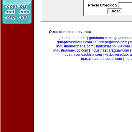
Precio Ofrecido $
Otros dominios en venta:
guiaespiritual.net
|
guiainmo.com
|
guiainmueb
guiaproveedores.com
|
hubdenegocios.com
|
i
industriamexicana.com
|
industriasbolivia.com
industriasmexico.com
|
industriasparaguay.com
|
industriavenezolana.com
|
keybuyersclub.n
masajistaprofesional.com
|
merc