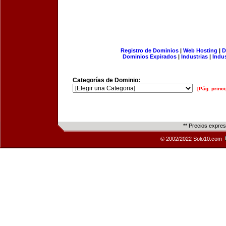
Registro de Dominios
|
Web Hosting
|
D
Dominios Expirados
|
Industrias
|
Indu
Categorías de Dominio:
[Pág. princi
** Precios expre
© 2002/2022 Solo10.com