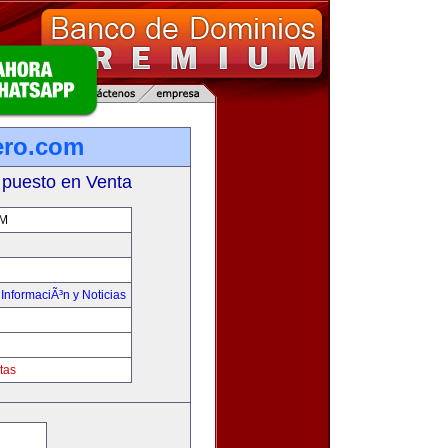
ero.com
 puesto en Venta
OM
,
InformaciÃ³n y Noticias
tas