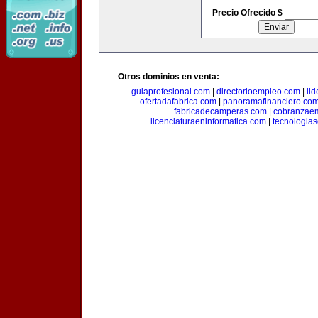
Precio Ofrecido $
Otros dominios en venta:
guiaprofesional.com
|
directorioempleo.com
|
li
ofertadafabrica.com
|
panoramafinanciero.co
fabricadecamperas.com
|
cobranzaem
licenciaturaeninformatica.com
|
tecnologia