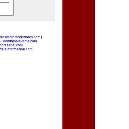
deresyemprendedores.com
|
m
|
dominioalaventa.com
|
presarial.com
|
sdelainformacion.com
|