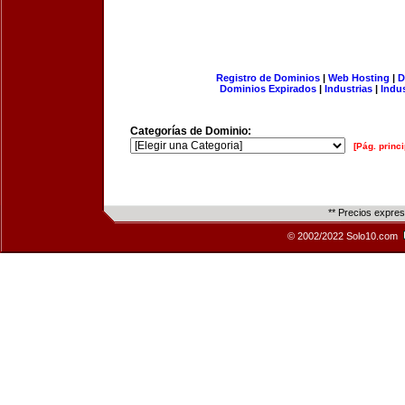
Registro de Dominios
|
Web Hosting
|
D
Dominios Expirados
|
Industrias
|
Indu
Categorías de Dominio:
[Pág. princi
** Precios expre
© 2002/2022 Solo10.com