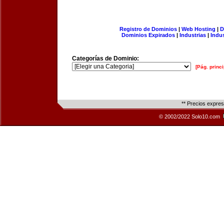
Registro de Dominios
|
Web Hosting
|
D
Dominios Expirados
|
Industrias
|
Indu
Categorías de Dominio:
[Pág. princi
** Precios expre
© 2002/2022 Solo10.com