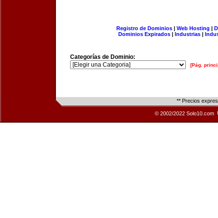
Registro de Dominios
|
Web Hosting
|
D
Dominios Expirados
|
Industrias
|
Indu
Categorías de Dominio:
[Pág. princi
** Precios expre
© 2002/2022 Solo10.com