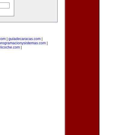
com
|
guiadecaracas.com
|
programacionysistemas.com
|
licoche.com
|