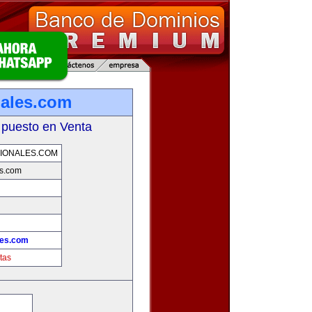
nales.com
 puesto en Venta
IONALES.COM
es.com
les.com
tas