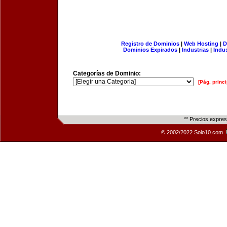
Registro de Dominios
|
Web Hosting
|
D
Dominios Expirados
|
Industrias
|
Indu
Categorías de Dominio:
[Pág. princi
** Precios expre
© 2002/2022 Solo10.com