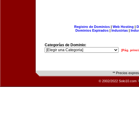
Registro de Dominios
|
Web Hosting
|
D
Dominios Expirados
|
Industrias
|
Indu
Categorías de Dominio:
[Pág. princi
** Precios expre
© 2002/2022 Solo10.com