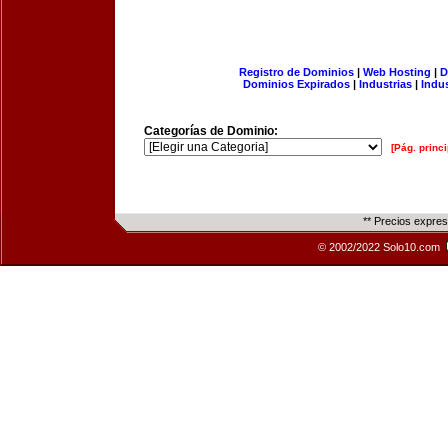
Registro de Dominios
|
Web Hosting
|
D
Dominios Expirados
|
Industrias
|
Indu
Categorías de Dominio:
[Pág. princi
** Precios expre
© 2002/2022 Solo10.com