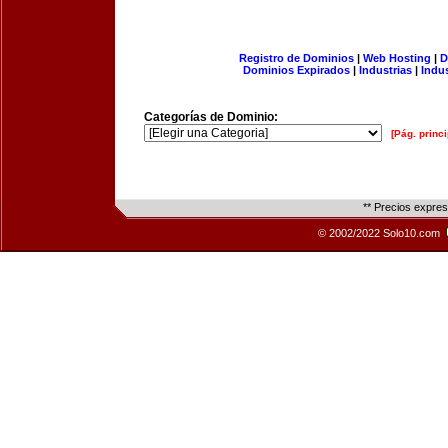
Registro de Dominios
|
Web Hosting
|
D
Dominios Expirados
|
Industrias
|
Indu
Categorías de Dominio:
[Pág. princi
** Precios expre
© 2002/2022 Solo10.com