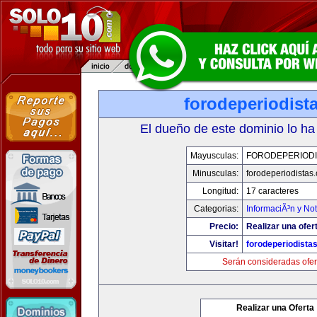
forodeperiodist
El dueño de este dominio lo ha
Mayusculas:
FORODEPERIODI
Minusculas:
forodeperiodistas
Longitud:
17 caracteres
Categorias:
InformaciÃ³n y Not
Precio:
Realizar una ofer
Visitar!
forodeperiodista
Serán consideradas ofer
Realizar una Oferta