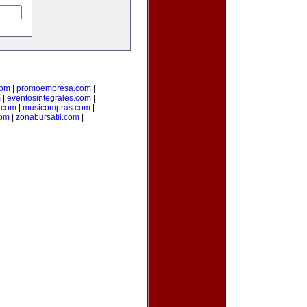
com
|
promoempresa.com
|
m
|
eventosintegrales.com
|
.com
|
musicompras.com
|
com
|
zonabursatil.com
|