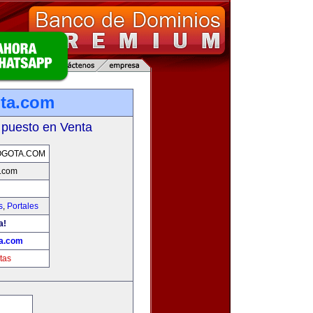
ota.com
 puesto en Venta
OGOTA.COM
a.com
s
,
Portales
a!
ta.com
tas