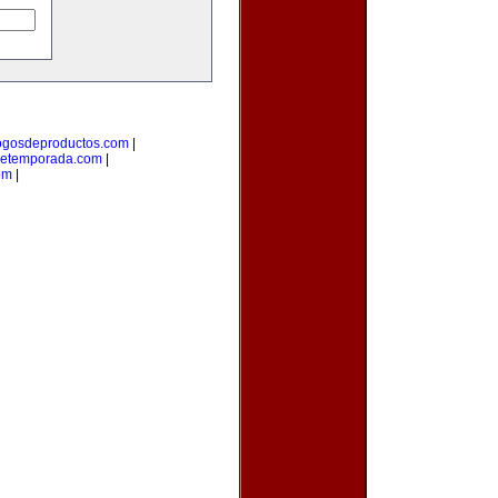
ogosdeproductos.com
|
detemporada.com
|
om
|