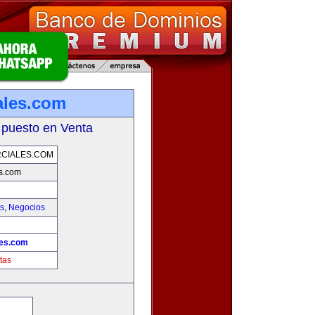
ales.com
 puesto en Venta
CIALES.COM
s.com
as
,
Negocios
les.com
tas