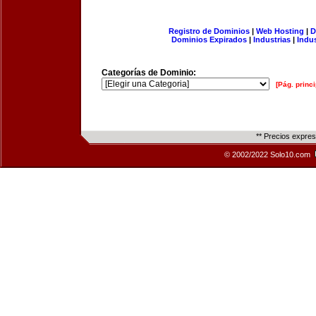
Registro de Dominios
|
Web Hosting
|
D
Dominios Expirados
|
Industrias
|
Indu
Categorías de Dominio:
[Pág. princi
** Precios expre
© 2002/2022 Solo10.com