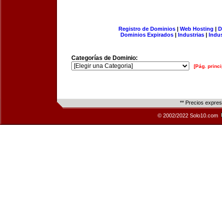
Registro de Dominios
|
Web Hosting
|
D
Dominios Expirados
|
Industrias
|
Indu
Categorías de Dominio:
[Pág. princi
** Precios expre
© 2002/2022 Solo10.com