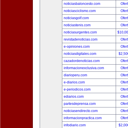
noticiasbaloncesto.com
Ofer
noticiasciclismo.com
Ofer
noticiasgolf.com
Ofer
noticiastenis.com
Ofer
noticiasurgentes.com
$10,0
revistadenoticias.com
Ofer
e-opiniones.com
Ofer
noticiasdigitales.com
$2,50
cazadordenoticias.com
Ofer
informacionexclusiva.com
Ofer
diarioperu.com
Ofer
e-diarios.com
Ofer
e-periodicos.com
Ofer
ediarios.com
Ofer
partesdeprensa.com
Ofer
noticiasendirecto.com
Ofer
informacionpractica.com
Ofer
infodiario.com
$2,00