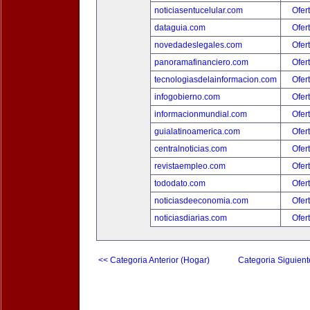
noticiasentucelular.com
Ofer
dataguia.com
Ofer
novedadeslegales.com
Ofer
panoramafinanciero.com
Ofer
tecnologiasdelainformacion.com
Ofer
infogobierno.com
Ofer
informacionmundial.com
Ofer
guialatinoamerica.com
Ofer
centralnoticias.com
Ofer
revistaempleo.com
Ofer
tododato.com
Ofer
noticiasdeeconomia.com
Ofer
noticiasdiarias.com
Ofer
<< Categoria Anterior (Hogar)
Categoria Siguient