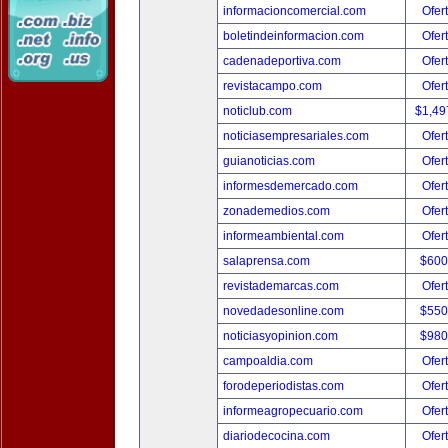
informacioncomercial.com
Ofer
boletindeinformacion.com
Ofer
cadenadeportiva.com
Ofer
revistacampo.com
Ofer
noticlub.com
$1,49
noticiasempresariales.com
Ofer
guianoticias.com
Ofer
informesdemercado.com
Ofer
zonademedios.com
Ofer
informeambiental.com
Ofer
salaprensa.com
$600
revistademarcas.com
Ofer
novedadesonline.com
$550
noticiasyopinion.com
$980
campoaldia.com
Ofer
forodeperiodistas.com
Ofer
informeagropecuario.com
Ofer
diariodecocina.com
Ofer