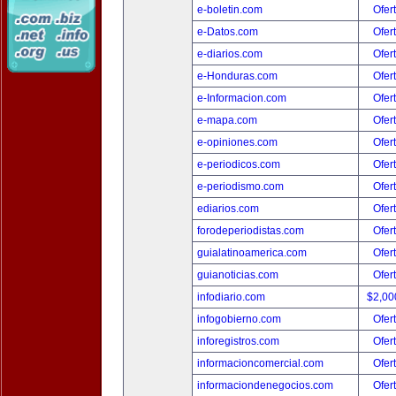
e-boletin.com
Ofer
e-Datos.com
Ofer
e-diarios.com
Ofer
e-Honduras.com
Ofer
e-Informacion.com
Ofer
e-mapa.com
Ofer
e-opiniones.com
Ofer
e-periodicos.com
Ofer
e-periodismo.com
Ofer
ediarios.com
Ofer
forodeperiodistas.com
Ofer
guialatinoamerica.com
Ofer
guianoticias.com
Ofer
infodiario.com
$2,00
infogobierno.com
Ofer
inforegistros.com
Ofer
informacioncomercial.com
Ofer
informaciondenegocios.com
Ofer