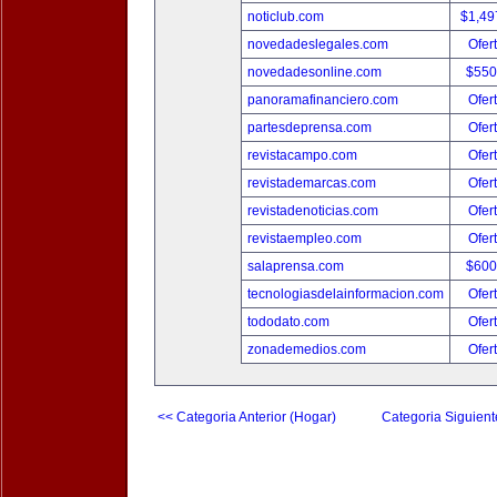
noticlub.com
$1,49
novedadeslegales.com
Ofer
novedadesonline.com
$550
panoramafinanciero.com
Ofer
partesdeprensa.com
Ofer
revistacampo.com
Ofer
revistademarcas.com
Ofer
revistadenoticias.com
Ofer
revistaempleo.com
Ofer
salaprensa.com
$600
tecnologiasdelainformacion.com
Ofer
tododato.com
Ofer
zonademedios.com
Ofer
<< Categoria Anterior (Hogar)
Categoria Siguient