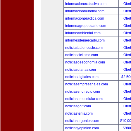
informacionexclusiva.com
Ofer
informacionmundial.com
Ofer
informacionpractica.com
Ofer
informeagropecuario.com
Ofer
informeambiental.com
Ofer
informesdemercado.com
Ofer
noticiasbaloncesto.com
Ofer
noticiasciclismo.com
Ofer
noticiasdeeconomia.com
Ofer
noticiasdiarias.com
Ofer
noticiasdigitales.com
$2,50
noticiasempresariales.com
Ofer
noticiasendirecto.com
Ofer
noticiasentucelular.com
Ofer
noticiasgolf.com
Ofer
noticiastenis.com
Ofer
noticiasurgentes.com
$10,0
noticiasyopinion.com
$980