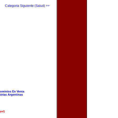
Categoria Siguiente (Salud) >>
ominios En Venta
strias Argentinas
pal]